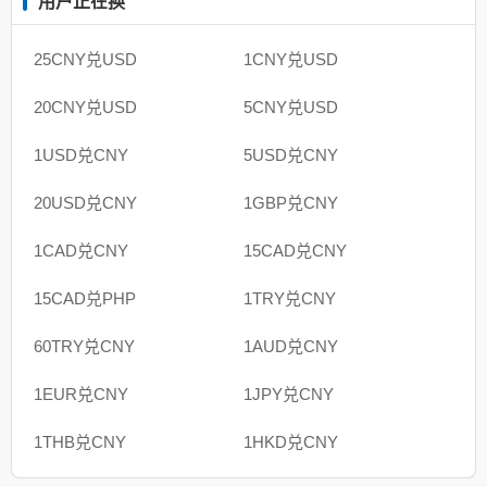
用户正在换
25CNY兑USD
1CNY兑USD
20CNY兑USD
5CNY兑USD
1USD兑CNY
5USD兑CNY
20USD兑CNY
1GBP兑CNY
1CAD兑CNY
15CAD兑CNY
15CAD兑PHP
1TRY兑CNY
60TRY兑CNY
1AUD兑CNY
1EUR兑CNY
1JPY兑CNY
1THB兑CNY
1HKD兑CNY