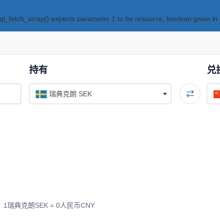
ql_fetch_array() expects parameter 1 to be resource, boolean given in
持有
兑
瑞典克朗 SEK
瑞典克朗SEK = 0人民币CNY