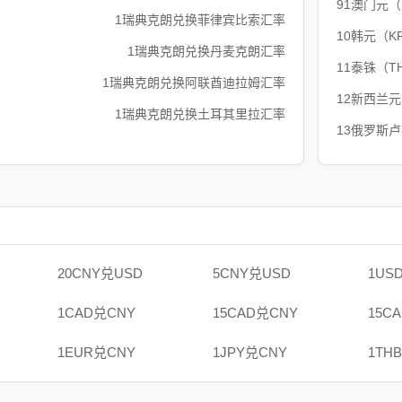
91澳门元
1瑞典克朗兑换菲律宾比索汇率
10韩元（K
1瑞典克朗兑换丹麦克朗汇率
11泰铢（T
1瑞典克朗兑换阿联酋迪拉姆汇率
12新西兰元
1瑞典克朗兑换土耳其里拉汇率
13俄罗斯
20CNY兑USD
5CNY兑USD
1US
1CAD兑CNY
15CAD兑CNY
15C
1EUR兑CNY
1JPY兑CNY
1TH