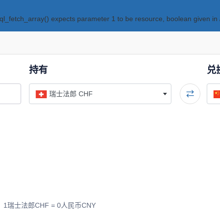
ql_fetch_array() expects parameter 1 to be resource, boolean given in
持有
兑
瑞士法郎 CHF
瑞士法郎CHF = 0人民币CNY