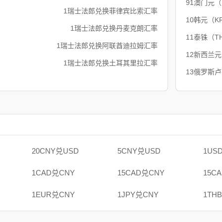
91澳门元
1瑞士法郎兑换菲律宾比索汇率
10韩元（K
1瑞士法郎兑换丹麦克朗汇率
11泰铢（T
1瑞士法郎兑换阿联酋迪拉姆汇率
12新西兰元
1瑞士法郎兑换土耳其里拉汇率
13俄罗斯
20CNY兑USD
5CNY兑USD
1US
1CAD兑CNY
15CAD兑CNY
15C
1EUR兑CNY
1JPY兑CNY
1TH